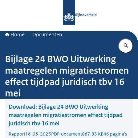
Naar de homepage van Rijksoverheid
Rijksoverheid
Home
Documenten
Vu
Bijlage 24 BWO Uitwerking
maatregelen migratiestromen
effect tijdpad juridisch tbv 16
mei
Download:
Bijlage 24 BWO Uitwerking
maatregelen migratiestromen effect tijdpad
juridisch tbv 16 mei
Rapport
16-05-2023
PDF-document
867.83 KB
46 pagina's