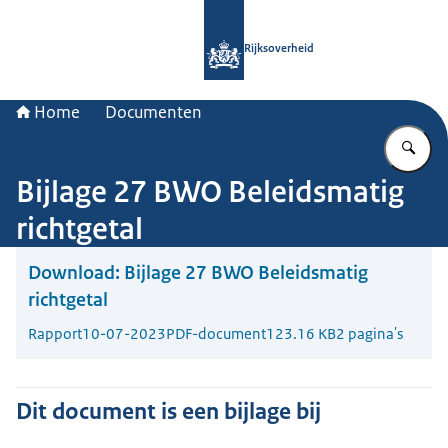
Naar de homepage van Rijksoverheid
Rijksoverheid
Home
Documenten
Vu
Bijlage 27 BWO Beleidsmatig
richtgetal
Download:
Bijlage 27 BWO Beleidsmatig
richtgetal
Rapport
10-07-2023
PDF-document
123.16 KB
2 pagina's
Dit document is een bijlage bij