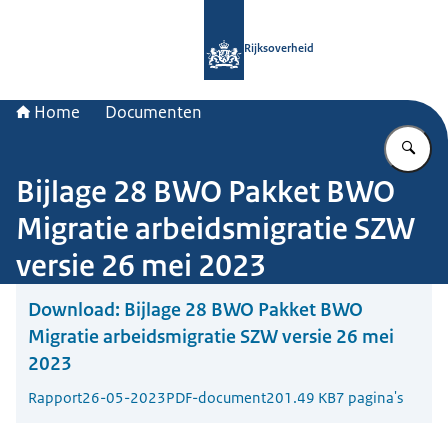
Naar de homepage van Rijksoverheid
Rijksoverheid
Home
Documenten
Vu
Bijlage 28 BWO Pakket BWO
Migratie arbeidsmigratie SZW
versie 26 mei 2023
Download:
Bijlage 28 BWO Pakket BWO
Migratie arbeidsmigratie SZW versie 26 mei
2023
Rapport
26-05-2023
PDF-document
201.49 KB
7 pagina's