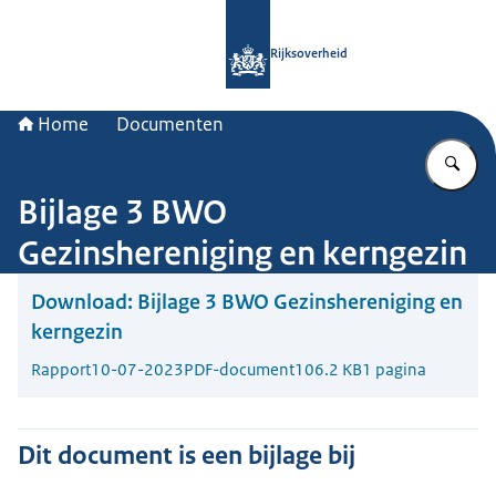
Naar de homepage van Rijksoverheid
Rijksoverheid
Home
Documenten
Vu
Bijlage 3 BWO
Gezinshereniging en kerngezin
Download:
Bijlage 3 BWO Gezinshereniging en
kerngezin
Rapport
10-07-2023
PDF-document
106.2 KB
1 pagina
Dit document is een bijlage bij