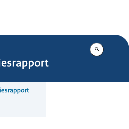
.nl
Vul in wat u z
iesrapport
iesrapport