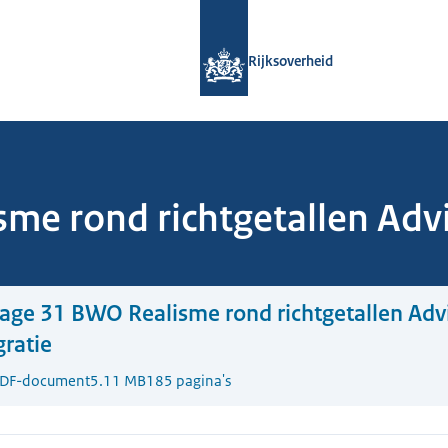
Naar de homepage van Rijksoverheid
Rijksoverheid
sme rond richtgetallen Adv
lage 31 BWO Realisme rond richtgetallen Adv
ratie
DF-document
5.11 MB
185 pagina's