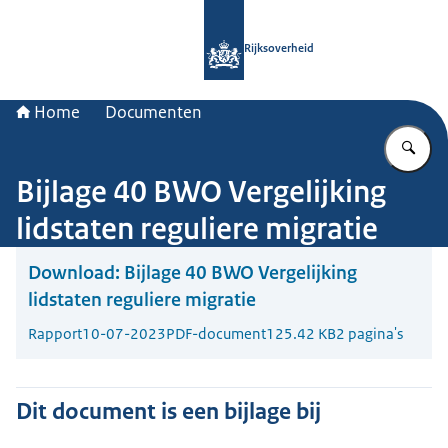
Naar de homepage van Rijksoverheid
Rijksoverheid
Home
Documenten
Vu
Bijlage 40 BWO Vergelijking
lidstaten reguliere migratie
Download:
Bijlage 40 BWO Vergelijking
lidstaten reguliere migratie
Rapport
10-07-2023
PDF-document
125.42 KB
2 pagina's
Dit document is een bijlage bij