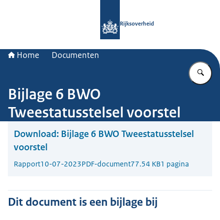
Naar de homepage van Rijksoverheid
Rijksoverheid
Home
Documenten
Vu
Bijlage 6 BWO
Tweestatusstelsel voorstel
Download:
Bijlage 6 BWO Tweestatusstelsel
voorstel
Rapport
10-07-2023
PDF-document
77.54 KB
1 pagina
Dit document is een bijlage bij