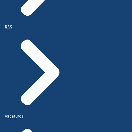
RSS
Vacatures