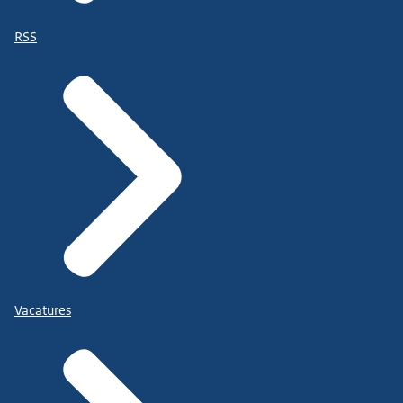
RSS
Vacatures