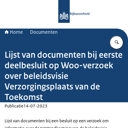
Naar de homepage van Rijksoverheid
Rijksoverheid
Home
Documenten
Vu
Lijst van documenten bij eerste
deelbesluit op Woo-verzoek
over beleidsvisie
Verzorgingsplaats van de
Toekomst
Publicatie
14-07-2023
Lijst van documenten bij een besluit op een verzoek om