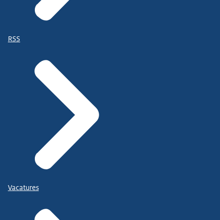
RSS
Vacatures