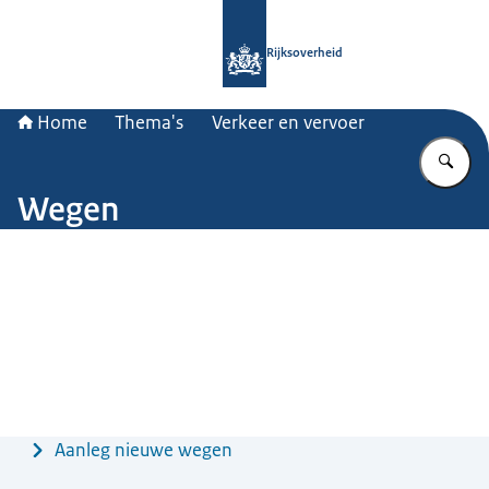
Naar de homepage van Rijksoverheid
Rijksoverheid
Home
Thema's
Verkeer en vervoer
Vu
Wegen
Beeld: Ivo Vrancken - Beeldmaker
Menu
Aanleg nieuwe wegen