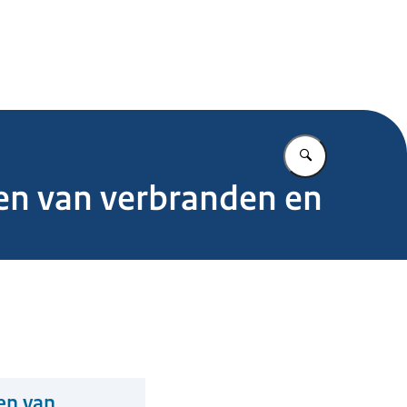
.nl
Vul in wat u z
en van verbranden en
en van