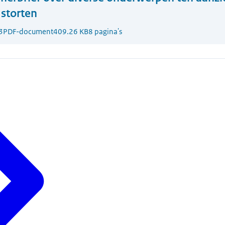
storten
3
PDF-document
409.26 KB
8 pagina's