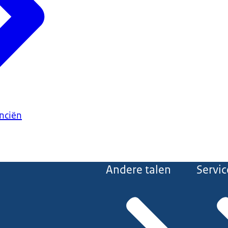
anciën
Andere talen
Servic