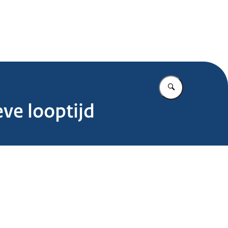
.nl
Vul in wat u z
ve looptijd