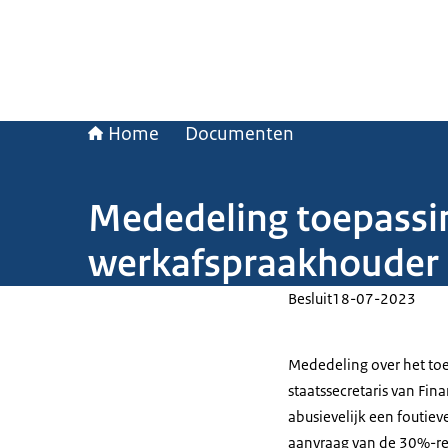
Home
Documenten
Mededeling toepassin
werkafspraakhouder
Besluit
18-07-2023
Mededeling over het to
staatssecretaris van Fin
abusievelijk een foutiev
aanvraag van de 30%-reg