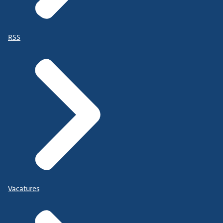
RSS
Vacatures