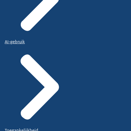
AI-gebruik
Toegankelijkheid