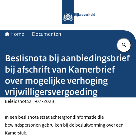
Naar de homepage van Rijksoverheid
Rijksoverheid
Home
Documenten
Vu
Beslisnota bij aanbiedingsbrief
bij afschrift van Kamerbrief
over mogelijke verhoging
vrijwilligersvergoeding
Beleidsnota
21-07-2023
In een beslisnota staat achtergrondinformatie die
bewindspersonen gebruiken bij de besluitvorming over een
Kamerstuk.