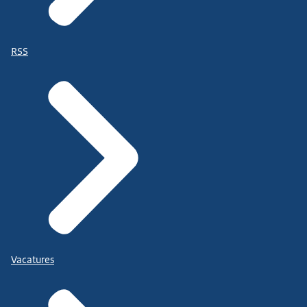
RSS
Vacatures