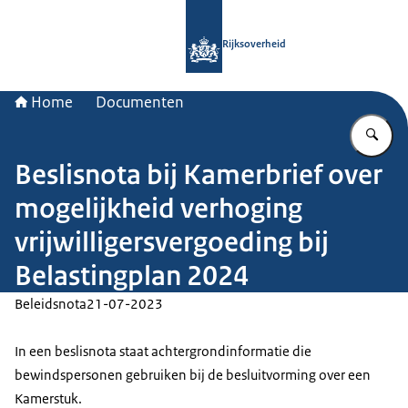
Naar de homepage van Rijksoverheid
Rijksoverheid
Home
Documenten
Vu
Beslisnota bij Kamerbrief over
mogelijkheid verhoging
vrijwilligersvergoeding bij
Belastingplan 2024
Beleidsnota
21-07-2023
In een beslisnota staat achtergrondinformatie die
bewindspersonen gebruiken bij de besluitvorming over een
Kamerstuk.