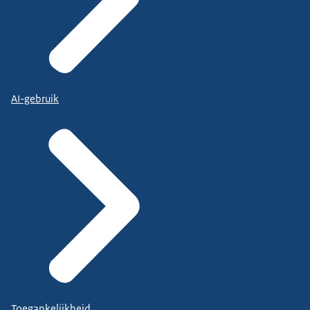
AI-gebruik
Toegankelijkheid