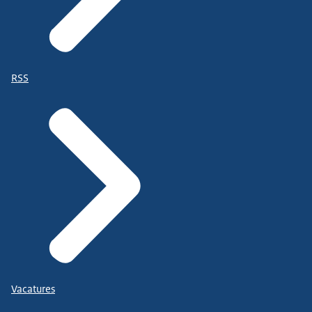
RSS
Vacatures