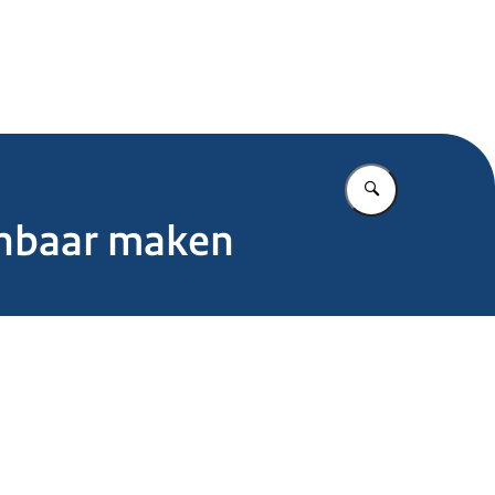
.nl
Vul in wat u z
enbaar maken