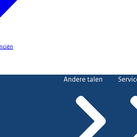
anciën
Andere talen
Servic