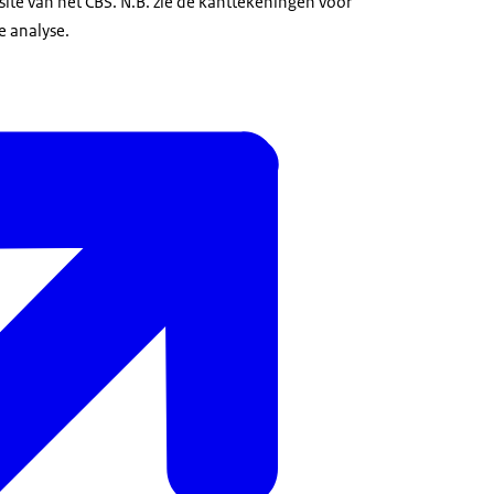
ite van het CBS. N.B. zie de kanttekeningen voor
e analyse.