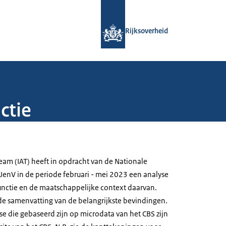
Naar de homepage van Rijksoverheid
Rijksoverheid
ctie
eam (IAT) heeft in opdracht van de Nationale
e JenV in de periode februari - mei 2023 een analyse
unctie en de maatschappelijke context daarvan.
de samenvatting van de belangrijkste bevindingen.
e die gebaseerd zijn op microdata van het CBS zijn