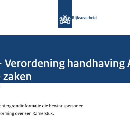
Naar de homepage van Rijksoverheid
Rijksoverheid
1 - Verordening handhaving 
e zaken
3
 achtergrondinformatie die bewindspersonen
tvorming over een Kamerstuk.