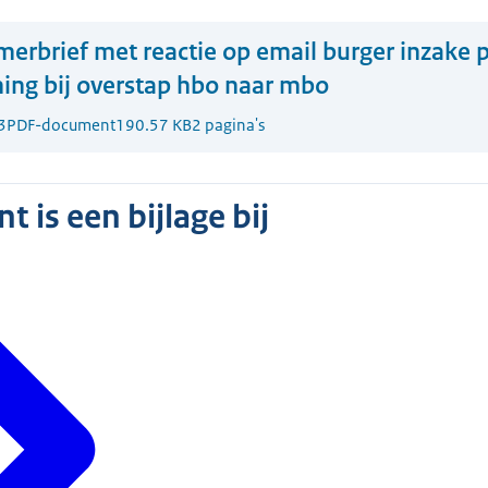
erbrief met reactie op email burger inzake 
ning bij overstap hbo naar mbo
3
PDF-document
190.57 KB
2 pagina's
 is een bijlage bij