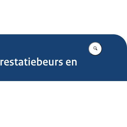
.nl
Vul in wat u z
restatiebeurs en