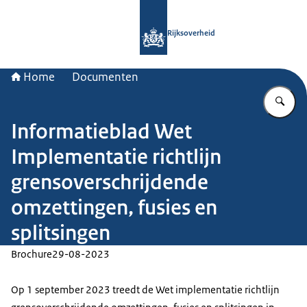
Naar de homepage van Rijksoverheid
Rijksoverheid
Home
Documenten
Vu
Informatieblad Wet
Implementatie richtlijn
grensoverschrijdende
omzettingen, fusies en
splitsingen
Brochure
29-08-2023
Op 1 september 2023 treedt de Wet implementatie richtlijn