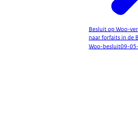
Besluit op Woo-ve
naar forfaits in de
Woo-besluit
09-05