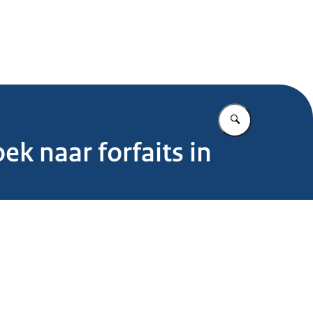
.nl
Vul in wat u z
k naar forfaits in