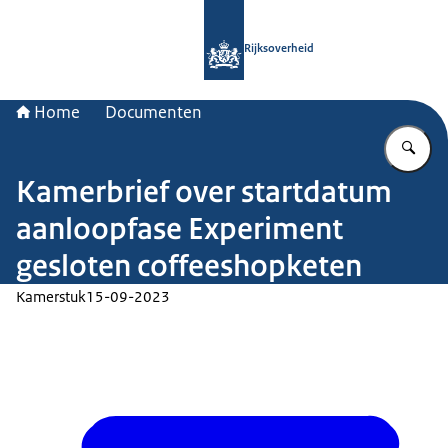
Naar de homepage van Rijksoverheid
Rijksoverheid
Home
Documenten
Vu
Kamerbrief over startdatum
aanloopfase Experiment
gesloten coffeeshopketen
Kamerstuk
15-09-2023