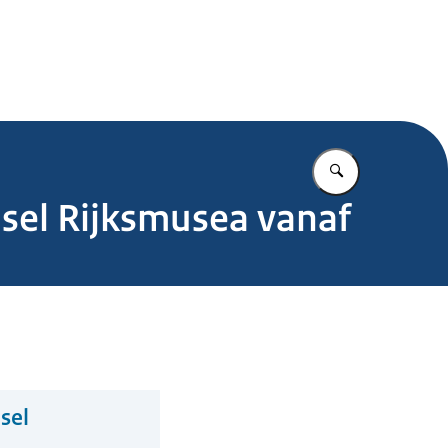
.nl
Vul in wat u z
lsel Rijksmusea vanaf
sel