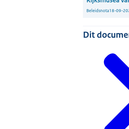
Rijksmusea van
Beleidsnota
18-09-20
Dit document