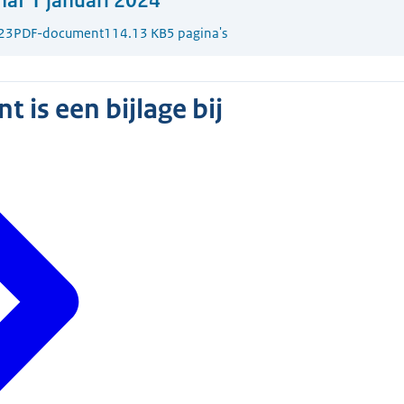
af 1 januari 2024
23
PDF-document
114.13 KB
5 pagina's
 is een bijlage bij