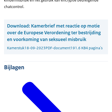
kindermisbruik en het gebruik van encryptie bedreigende
chatcontrol.
Download:
Kamerbrief met reactie op motie
over de Europese Verordening ter bestrijding
en voorkoming van seksueel misbruik
Kamerstuk
18-09-2023
PDF-document
191.6 KB
4 pagina's
Bijlagen