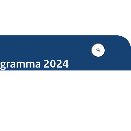
.nl
Vul in wat u z
rogramma 2024