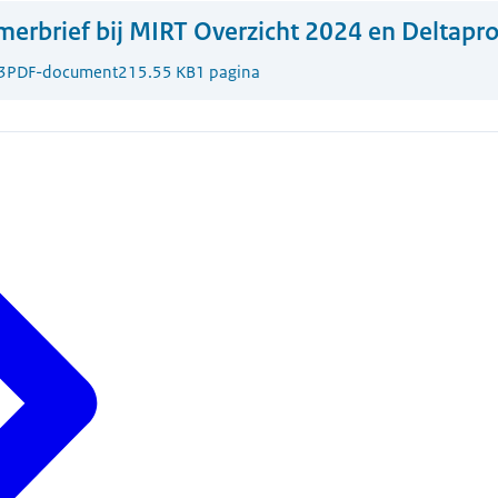
erbrief bij MIRT Overzicht 2024 en Deltap
3
PDF-document
215.55 KB
1 pagina