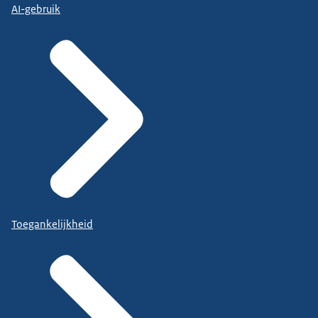
AI-gebruik
Toegankelijkheid