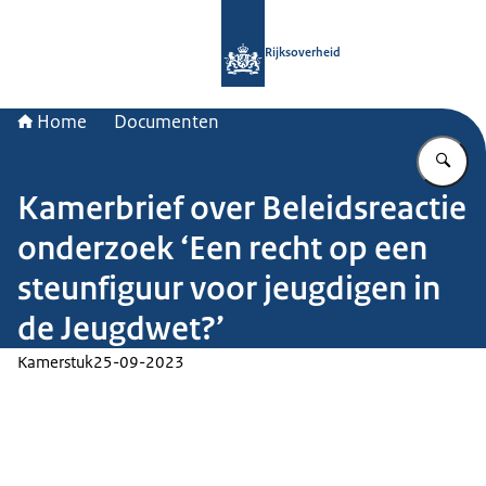
Naar de homepage van Rijksoverheid
Rijksoverheid
Home
Documenten
Vu
Kamerbrief over Beleidsreactie
onderzoek ‘Een recht op een
steunfiguur voor jeugdigen in
de Jeugdwet?’
Kamerstuk
25-09-2023