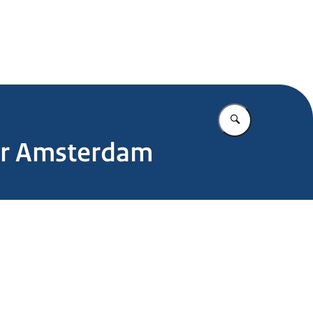
.nl
Vul in wat u z
tar Amsterdam