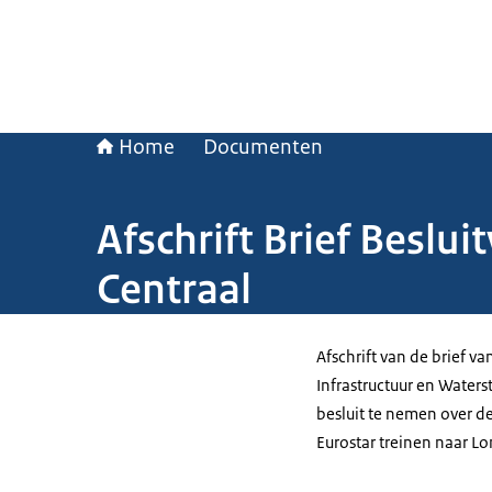
Home
Documenten
Afschrift Brief Besl
Centraal
Afschrift van de brief va
Infrastructuur en Waters
besluit te nemen over d
Eurostar treinen naar L