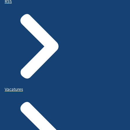
RSS
Vacatures