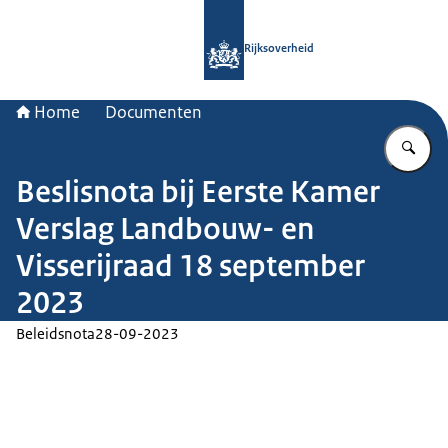
Naar de homepage van Rijksoverheid
Rijksoverheid
Home
Documenten
Vu
Beslisnota bij Eerste Kamer
Verslag Landbouw- en
Visserijraad 18 september
2023
Beleidsnota
28-09-2023