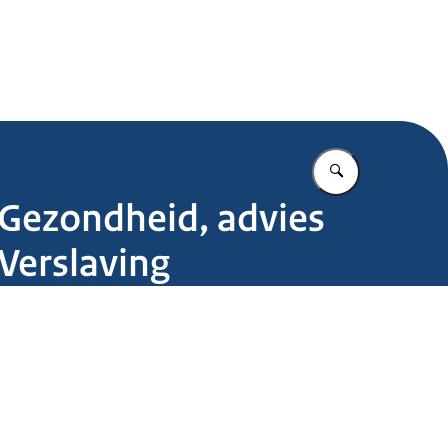
.nl
Vul in wat u z
 Gezondheid, advies
Verslaving