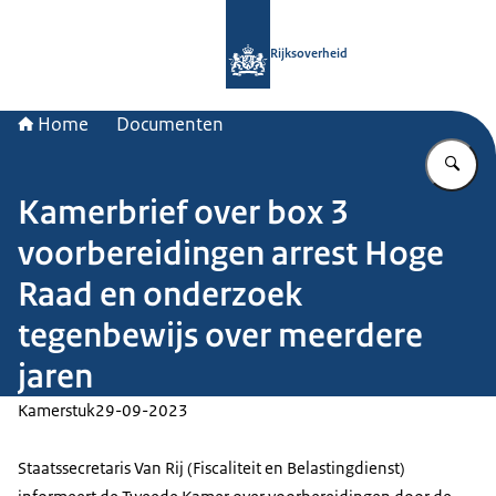
Naar de homepage van Rijksoverheid
Rijksoverheid
Home
Documenten
Vu
Kamerbrief over box 3
voorbereidingen arrest Hoge
Raad en onderzoek
tegenbewijs over meerdere
jaren
Kamerstuk
29-09-2023
Staatssecretaris Van Rij (Fiscaliteit en Belastingdienst)