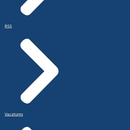
RSS
Vacatures