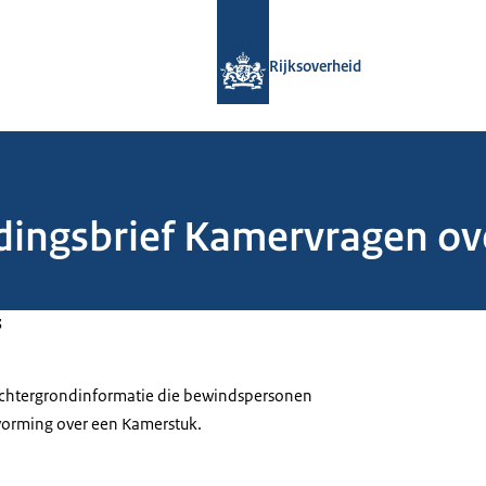
Naar de homepage van Rijksoverheid
Rijksoverheid
dingsbrief Kamervragen ove
3
 achtergrondinformatie die bewindspersonen
tvorming over een Kamerstuk.