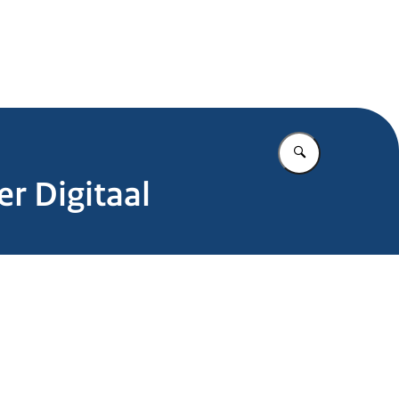
.nl
Vul in wat u z
r Digitaal