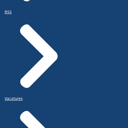
RSS
Vacatures