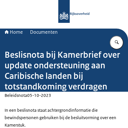
Naar de homepage van Rijksoverheid
Rijksoverheid
Home
Documenten
Vu
Beslisnota bij Kamerbrief over
update ondersteuning aan
Caribische landen bij
totstandkoming verdragen
Beleidsnota
05-10-2023
In een beslisnota staat achtergrondinformatie die
bewindspersonen gebruiken bij de besluitvorming over een
Kamerstuk.