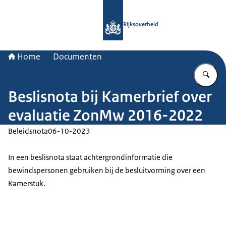
Naar de homepage van Rijksoverheid
Rijksoverheid
Home
Documenten
Vu
Beslisnota bij Kamerbrief over
evaluatie ZonMw 2016-2022
Beleidsnota
06-10-2023
In een beslisnota staat achtergrondinformatie die
bewindspersonen gebruiken bij de besluitvorming over een
Kamerstuk.