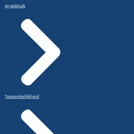
AI-gebruik
Toegankelijkheid