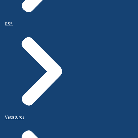
RSS
Vacatures