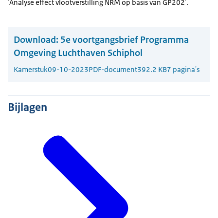
'Analyse effect vlootverstilling NRM op basis van GP202'.
Download:
5e voortgangsbrief Programma
Omgeving Luchthaven Schiphol
Kamerstuk
09-10-2023
PDF-document
392.2 KB
7 pagina's
Bijlagen