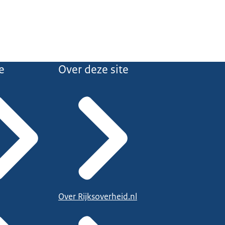
e
Over deze site
Over Rijksoverheid.nl