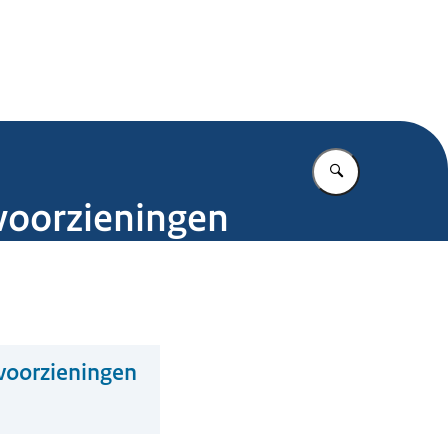
.nl
Vul in wat u z
voorzieningen
voorzieningen