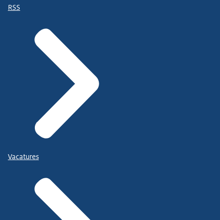
RSS
Vacatures