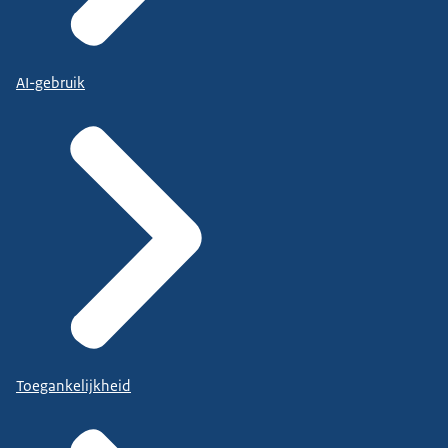
AI-gebruik
Toegankelijkheid