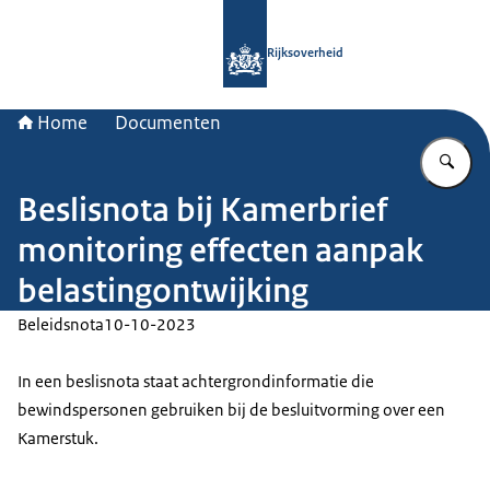
Naar de homepage van Rijksoverheid
Rijksoverheid
Home
Documenten
Vu
Beslisnota bij Kamerbrief
monitoring effecten aanpak
belastingontwijking
Beleidsnota
10-10-2023
In een beslisnota staat achtergrondinformatie die
bewindspersonen gebruiken bij de besluitvorming over een
Kamerstuk.