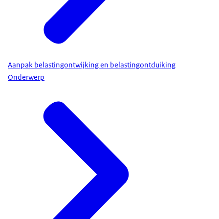
Aanpak belastingontwijking en belastingontduiking
Onderwerp