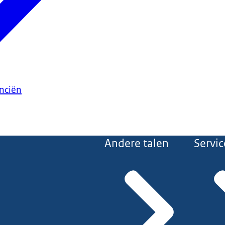
anciën
Andere talen
Servic