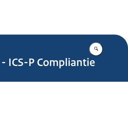
.nl
Vul in wat u z
4 - ICS-P Compliantie