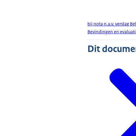
bij nota n.a.v. verslag B
Bevindingen en evaluat
Dit document