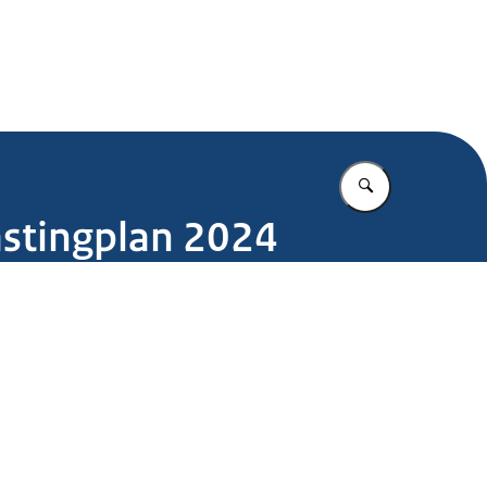
.nl
Vul in wat u z
lastingplan 2024