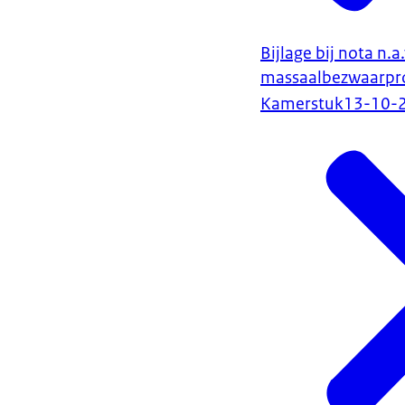
Bijlage bij nota n.
massaalbezwaarpr
Kamerstuk
13-10-