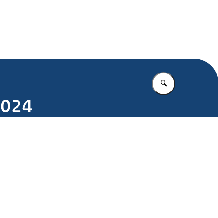
.nl
Vul in wat u z
2024