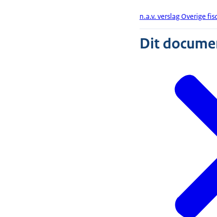
n.a.v. verslag Overige f
Dit document