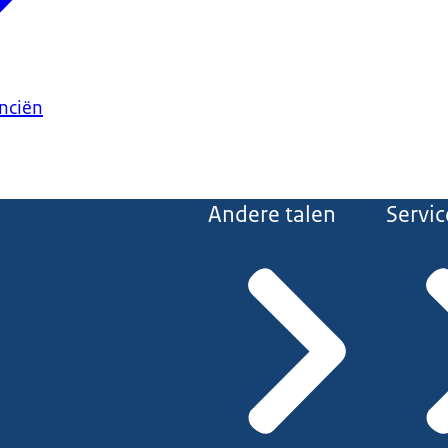
anciën
Andere talen
Servic