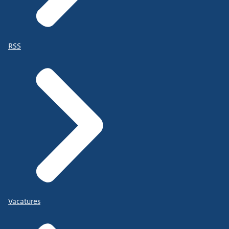
RSS
Vacatures