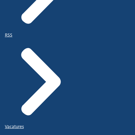
RSS
Vacatures