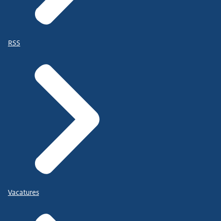
RSS
Vacatures