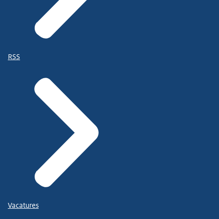
RSS
Vacatures