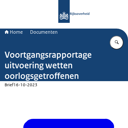
Naar de homepage van Rijksoverheid
Rijksoverheid
Home
Documenten
Vu
Voortgangsrapportage
uitvoering wetten
oorlogsgetroffenen
Brief
16-10-2023