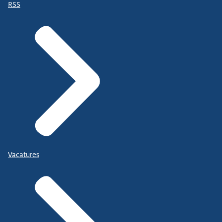
RSS
Vacatures