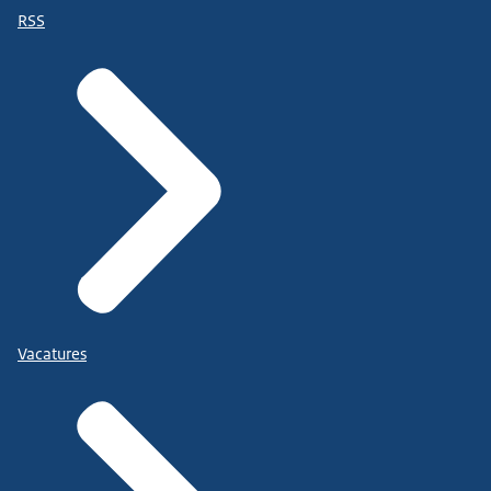
RSS
Vacatures